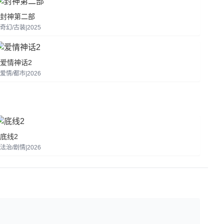
封神第二部
奇幻/古装|2025
爱情神话2
爱情/都市|2026
底线2
法治/剧情|2026