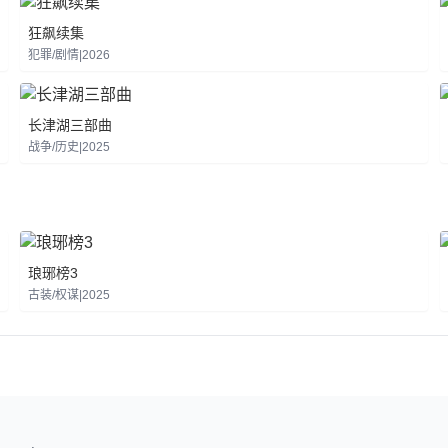
狂飙续集
犯罪/剧情|2026
长津湖三部曲
战争/历史|2025
琅琊榜3
古装/权谋|2025