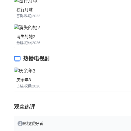
独行月球
喜剧/科幻|2023
消失的她2
悬疑/犯罪|2026
热播电视剧
庆余年3
古装/权谋|2026
观众热评
影视爱好者