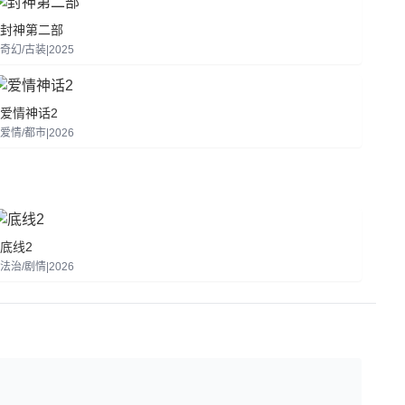
封神第二部
奇幻/古装|2025
爱情神话2
爱情/都市|2026
底线2
法治/剧情|2026