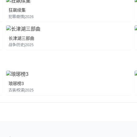
狂飙续集
犯罪/剧情|2026
长津湖三部曲
战争/历史|2025
琅琊榜3
古装/权谋|2025